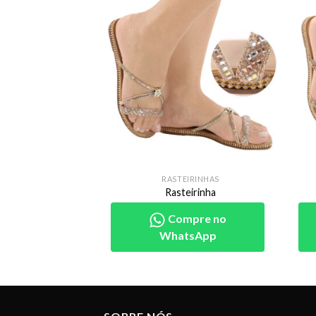
IRINHAS
RASTEIRINHAS
eirinha
Rasteirinha
pre no
Compre no
sApp
WhatsApp