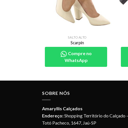
RPINS
SALTO ALTO
arpin
Scarpin
pre no
Compre no
sApp
WhatsApp
SOBRE NÓS
Amaryllis Calçados
Endereço:
Shopping Território do Calçado –
Totó Pacheco, 1647, Jaú-SP