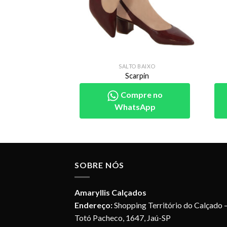
O ALTO
SALTO BAIXO
arpin
Scarpin
pre no
Compre no
sApp
WhatsApp
SOBRE NÓS
Amaryllis Calçados
Endereço:
Shopping Território do Calçado –
Totó Pacheco, 1647, Jaú-SP