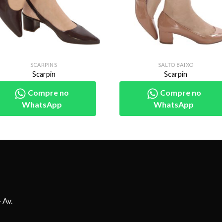
SCARPINS
SALTO BAIXO
Scarpin
Scarpin
Compre no
Compre no
WhatsApp
WhatsApp
 Av.