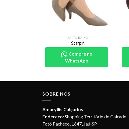
O BAIXO
SALTO BAIXO
arpin
Scarpin
pre no
Compre no
sApp
WhatsApp
SOBRE NÓS
Amaryllis Calçados
Endereço:
Shopping Território do Calçado –
Totó Pacheco, 1647, Jaú-SP