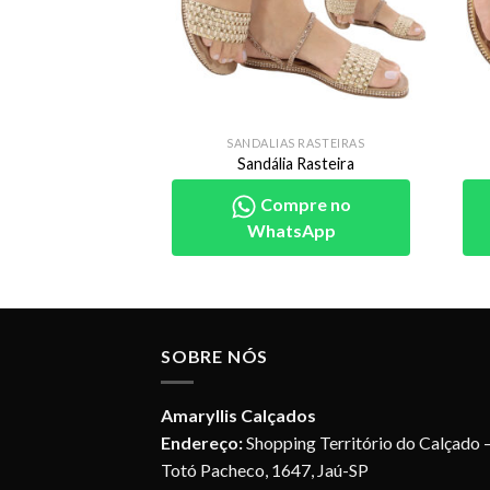
VELA
SANDALIAS RASTEIRAS
a Rasteira
Sandália Rasteira
pre no
Compre no
sApp
WhatsApp
SOBRE NÓS
Amaryllis Calçados
Endereço:
Shopping Território do Calçado –
Totó Pacheco, 1647, Jaú-SP